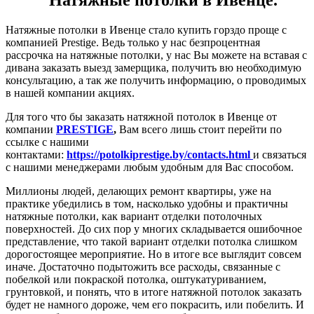
Натяжные потолки в Ивенце стало купить горздо проще с
компанией Prestige. Ведь только у нас безпроцентная
рассрочка на натяжные потолки, у нас Вы можете на вставая с
дивана заказать выезд замерщика, получить вю необходимую
консультацию, а так же получить информацию, о проводимых
в нашей компании акциях.
Для того что бы заказать натяжной потолок в Ивенце от
компании
PRESTIGE
,
Вам всего лишь стоит перейти по
ссылке с нашими
контактами:
https://potolkiprestige.by/contacts.html
и связаться
с нашими менеджерами любым удобным для Вас способом.
Миллионы людей, делающих ремонт квартиры, уже на
практике убедились в том, насколько удобны и практичны
натяжные потолки, как вариант отделки потолочных
поверхностей. До сих пор у многих складывается ошибочное
представление, что такой вариант отделки потолка слишком
дорогостоящее мероприятие. Но в итоге все выглядит совсем
иначе. Достаточно подытожить все расходы, связанные с
побелкой или покраской потолка, оштукатуриванием,
грунтовкой, и понять, что в итоге натяжной потолок заказать
будет не намного дороже, чем его покрасить, или побелить. И