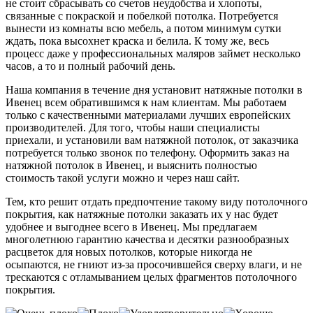
не стоит сбрасывать со счетов неудобства и хлопоты,
связанные с покраской и побелкой потолка. Потребуется
вынести из комнаты всю мебель, а потом минимум сутки
ждать, пока высохнет краска и белила. К тому же, весь
процесс даже у профессиональных маляров займет несколько
часов, а то и полный рабочий день.
Наша компания в течение дня установит натяжные потолки в
Ивенец всем обратившимся к нам клиентам. Мы работаем
только с качественными материалами лучших европейских
производителей. Для того, чтобы наши специалисты
приехали, и установили вам натяжной потолок, от заказчика
потребуется только звонок по телефону. Оформить заказ на
натяжной потолок в Ивенец, и выяснить полностью
стоимость такой услуги можно и через наш сайт.
Тем, кто решит отдать предпочтение такому виду потолочного
покрытия, как натяжные потолки заказать их у нас будет
удобнее и выгоднее всего в Ивенец. Мы предлагаем
многолетнюю гарантию качества и десятки разнообразных
расцветок для новых потолков, которые никогда не
осыпаются, не гниют из-за просочившейся сверху влаги, и не
трескаются с отламыванием целых фрагментов потолочного
покрытия.